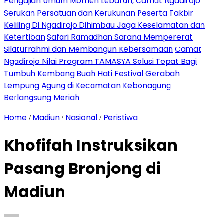
Pengajian Umum Momen Lebaran, Camat Ngadirojo
Serukan Persatuan dan Kerukunan
Peserta Takbir
Keliling Di Ngadirojo Dihimbau Jaga Keselamatan dan
Ketertiban
Safari Ramadhan Sarana Mempererat
Silaturrahmi dan Membangun Kebersamaan
Camat
Ngadirojo Nilai Program TAMASYA Solusi Tepat Bagi
Tumbuh Kembang Buah Hati
Festival Gerabah
Lempung Agung di Kecamatan Kebonagung
Berlangsung Meriah
Home
Madiun
Nasional
Peristiwa
/
/
/
Khofifah Instruksikan
Pasang Bronjong di
Madiun