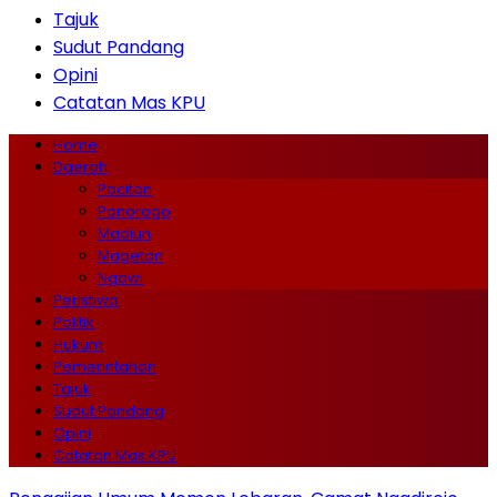
Tajuk
Sudut Pandang
Opini
Catatan Mas KPU
Home
Daerah
Pacitan
Ponorogo
Madiun
Magetan
Ngawi
Peristiwa
Politik
Hukum
Pemerintahan
Tajuk
Sudut Pandang
Opini
Catatan Mas KPU