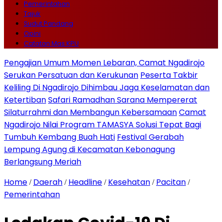
Pemerintahan
Tajuk
Sudut Pandang
Opini
Catatan Mas KPU
Pengajian Umum Momen Lebaran, Camat Ngadirojo
Serukan Persatuan dan Kerukunan
Peserta Takbir
Keliling Di Ngadirojo Dihimbau Jaga Keselamatan dan
Ketertiban
Safari Ramadhan Sarana Mempererat
Silaturrahmi dan Membangun Kebersamaan
Camat
Ngadirojo Nilai Program TAMASYA Solusi Tepat Bagi
Tumbuh Kembang Buah Hati
Festival Gerabah
Lempung Agung di Kecamatan Kebonagung
Berlangsung Meriah
Home
Daerah
Headline
Kesehatan
Pacitan
/
/
/
/
/
Pemerintahan