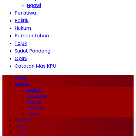
Ngawi
Peristiwa
Politik
Hukum
Pemerintahan
Tajuk
Sudut Pandang
Opini
Catatan Mas KPU
Home
Daerah
Pacitan
Ponorogo
Madiun
Magetan
Ngawi
Peristiwa
Politik
Hukum