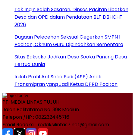
Tak Ingin Salah Sasaran, Dinsos Pacitan Libatkan
Desa dan OPD dalam Pendataan BLT DBHCHT
2026
Dugaan Pelecehan Seksual Gegerkan SMPN 1
Pacitan, Oknum Guru Dipindahkan Sementara
Situs Baksoka Jadikan Desa Sooka Punung Desa
Tertua Dunia
Inilah Profil Arif Setia Budi (ASB) Anak
Transmigran yang Jadi Ketua DPRD Pacitan
PT. MEDIA LINTAS TUJUH
Jalan Pelitatama No. 39B Madiun
Telepon /HP : 082232445716
Email Redaksi : redaksilintas7.net@gmail.com