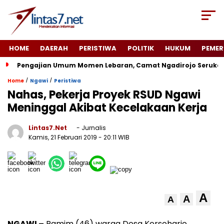
HOME
DAERAH
PERISTIWA
POLITIK
HUKUM
PEMER
Pengajian Umum Momen Lebaran, Camat Ngadirojo Seruka
/
/
Home
Ngawi
Peristiwa
Nahas, Pekerja Proyek RSUD Ngawi
Meninggal Akibat Kecelakaan Kerja
Lintas7.net
- Jurnalis
Kamis, 21 Februari 2019
- 20:11 WIB
A
A
A
NGAWI –
Ramim (46) warga Desa Kersoharjo,