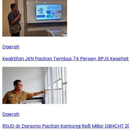
Daerah
Keaktifan JKN Pacitan Tembus 74 Persen, BPJS Kesehat
Daerah
RSUD dr Darsono Pacitan Kantongi Rp8 Miliar DBHCHT 20