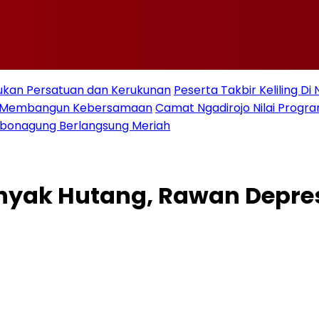
ukan Persatuan dan Kerukunan
Peserta Takbir Keliling D
an Membangun Kebersamaan
Camat Ngadirojo Nilai Prog
ebonagung Berlangsung Meriah
anyak Hutang, Rawan Depre