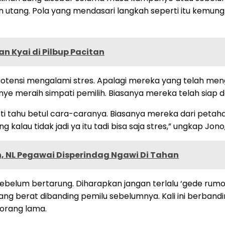
utang. Pola yang mendasari langkah seperti itu kemungk
an Kyai di Pilbup Pacitan
potensi mengalami stres. Apalagi mereka yang telah meng
e meraih simpati pemilih. Biasanya mereka telah siap d
 tahu betul cara-caranya. Biasanya mereka dari petahan
u tidak jadi ya itu tadi bisa saja stres,” ungkap Jono, pe
n, NL Pegawai Disperindag Ngawi Di Tahan
sebelum bertarung. Diharapkan jangan terlalu ‘gede rumo
 berat dibanding pemilu sebelumnya. Kali ini berbandin
orang lama.