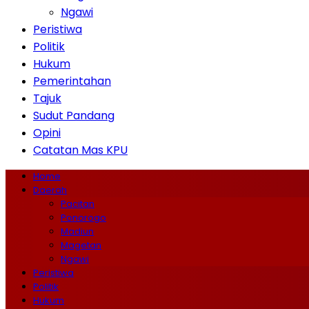
Ngawi
Peristiwa
Politik
Hukum
Pemerintahan
Tajuk
Sudut Pandang
Opini
Catatan Mas KPU
Home
Daerah
Pacitan
Ponorogo
Madiun
Magetan
Ngawi
Peristiwa
Politik
Hukum