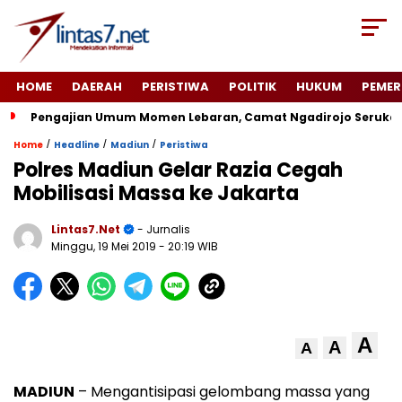
HOME
DAERAH
PERISTIWA
POLITIK
HUKUM
PEMER
Pengajian Umum Momen Lebaran, Camat Ngadirojo Seruka
/
/
/
Home
Headline
Madiun
Peristiwa
Polres Madiun Gelar Razia Cegah
Mobilisasi Massa ke Jakarta
Lintas7.net
- Jurnalis
Minggu, 19 Mei 2019
- 20:19 WIB
A
A
A
MADIUN
– Mengantisipasi gelombang massa yang