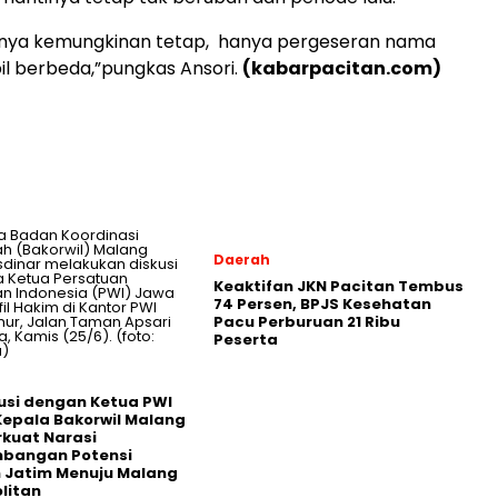
sinya kemungkinan tetap, hanya pergeseran nama
pil berbeda,”pungkas Ansori.
(kabarpacitan.com)
Daerah
Keaktifan JKN Pacitan Tembus
74 Persen, BPJS Kesehatan
Pacu Perburuan 21 Ribu
Peserta
usi dengan Ketua PWI
Kepala Bakorwil Malang
rkuat Narasi
bangan Potensi
 Jatim Menuju Malang
litan