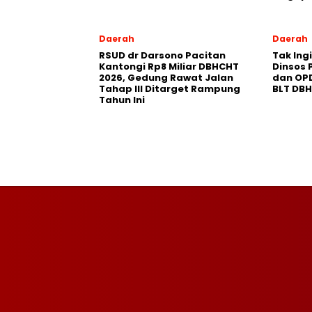
Daerah
Daerah
RSUD dr Darsono Pacitan
Tak Ing
Kantongi Rp8 Miliar DBHCHT
Dinsos 
2026, Gedung Rawat Jalan
dan OP
Tahap III Ditarget Rampung
BLT DB
Tahun Ini