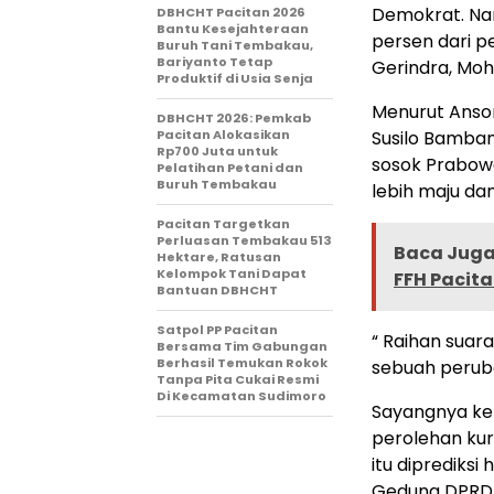
Demokrat. Nam
DBHCHT Pacitan 2026
Bantu Kesejahteraan
persen dari p
Buruh Tani Tembakau,
Bariyanto Tetap
Gerindra, Moh
Produktif di Usia Senja
Menurut Ansor
DBHCHT 2026: Pemkab
Pacitan Alokasikan
Susilo Bamban
Rp700 Juta untuk
sosok Prabow
Pelatihan Petani dan
Buruh Tembakau
lebih maju dan
Pacitan Targetkan
Perluasan Tembakau 513
Baca Juga 
Hektare, Ratusan
Kelompok Tani Dapat
FFH Pacita
Bantuan DBHCHT
Satpol PP Pacitan
“ Raihan suar
Bersama Tim Gabungan
Berhasil Temukan Rokok
sebuah peruba
Tanpa Pita Cukai Resmi
Di Kecamatan Sudimoro
Sayangnya ken
perolehan kur
itu diprediksi
Gedung DPRD n