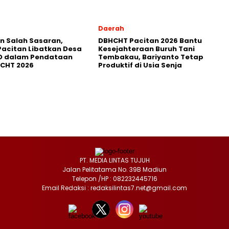
Daerah
in Salah Sasaran,
DBHCHT Pacitan 2026 Bantu
Pacitan Libatkan Desa
Kesejahteraan Buruh Tani
D dalam Pendataan
Tembakau, Bariyanto Tetap
HCHT 2026
Produktif di Usia Senja
PT. MEDIA LINTAS TUJUH
Jalan Pelitatama No. 39B Madiun
Telepon /HP : 082232445716
Email Redaksi : redaksilintas7.net@gmail.com