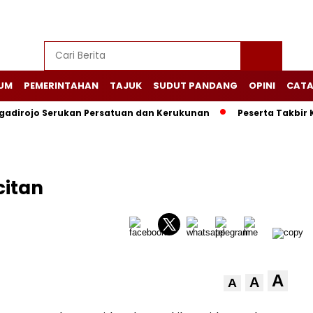
UM
PEMERINTAHAN
TAJUK
SUDUT PANDANG
OPINI
CATA
adirojo Serukan Persatuan dan Kerukunan
Peserta Takbir 
citan
A
A
A