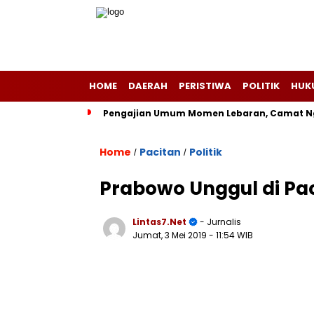
HOME
DAERAH
PERISTIWA
POLITIK
HUK
Pengajian Umum Momen Lebaran, Camat Ng
Home
Pacitan
Politik
/
/
Prabowo Unggul di Pa
Lintas7.net
- Jurnalis
Jumat, 3 Mei 2019
- 11:54 WIB