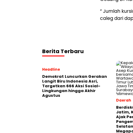
” Jumlah kur
caleg dari da
Berita Terbaru
Headline
Demokrat Luncurkan Gerakan
Langit Biru Indonesia Asri,
Targetkan 666 Aksi Sosial-
Lingkungan hingga Akhir
Agustus
Daerah
Berdisk
Jatim, 
Ajak Pe
Pengem
Selatan
Megapo