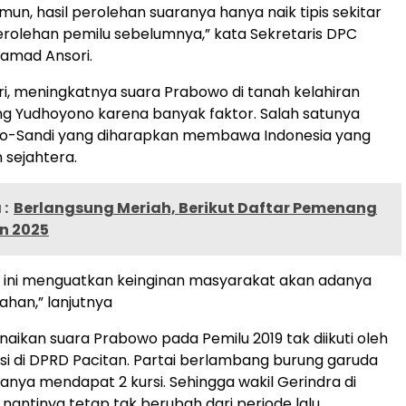
un, hasil perolehan suaranya hanya naik tipis sekitar
erolehan pemilu sebelumnya,” kata Sekretaris DPC
amad Ansori.
i, meningkatnya suara Prabowo di tanah kelahiran
g Yudhoyono karena banyak faktor. Salah satunya
o-Sandi yang diharapkan membawa Indonesia yang
 sejahtera.
:
Berlangsung Meriah, Berikut Daftar Pemenang
n 2025
a ini menguatkan keinginan masyarakat akan adanya
han,” lanjutnya
aikan suara Prabowo pada Pemilu 2019 tak diikuti oleh
si di DPRD Pacitan. Partai berlambang burung garuda
 hanya mendapat 2 kursi. Sehingga wakil Gerindra di
antinya tetap tak berubah dari periode lalu.