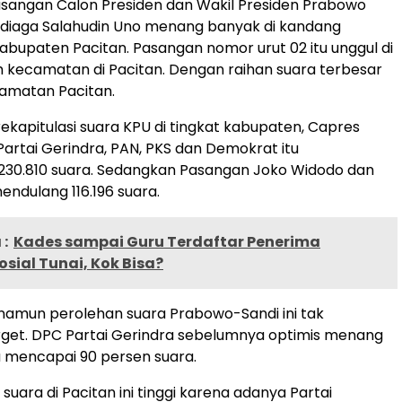
sangan Calon Presiden dan Wakil Presiden Prabowo
ndiaga Salahudin Uno menang banyak di kandang
abupaten Pacitan. Pasangan nomor urut 02 itu unggul di
uh kecamatan di Pacitan. Dengan raihan suara terbesar
amatan Pacitan.
ekapitulasi suara KPU di tingkat kabupaten, Capres
Partai Gerindra, PAN, PKS dan Demokrat itu
30.810 suara. Sedangkan Pasangan Joko Widodo dan
endulang 116.196 suara.
:
Kades sampai Guru Terdaftar Penerima
sial Tunai, Kok Bisa?
 namun perolehan suara Prabowo-Sandi ini tak
get. DPC Partai Gerindra sebelumnya optimis menang
 mencapai 90 persen suara.
 suara di Pacitan ini tinggi karena adanya Partai