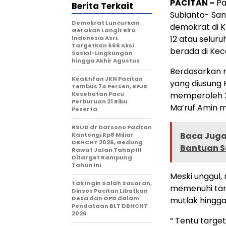
PACITAN –
Pa
Berita Terkait
Subianto- Sa
Demokrat Luncurkan
demokrat di K
Gerakan Langit Biru
12 atau selur
Indonesia Asri,
Targetkan 666 Aksi
berada di Kec
Sosial-Lingkungan
hingga Akhir Agustus
Berdasarkan r
Keaktifan JKN Pacitan
yang diusung 
Tembus 74 Persen, BPJS
Kesehatan Pacu
memperoleh 2
Perburuan 21 Ribu
Ma’ruf Amin m
Peserta
RSUD dr Darsono Pacitan
Baca Juga 
Kantongi Rp8 Miliar
DBHCHT 2026, Gedung
Bantuan So
Rawat Jalan Tahap III
Ditarget Rampung
Tahun Ini
Meski unggul,
Tak Ingin Salah Sasaran,
memenuhi tar
Dinsos Pacitan Libatkan
Desa dan OPD dalam
mutlak hingga
Pendataan BLT DBHCHT
2026
“ Tentu target