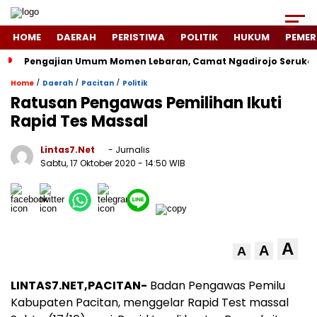
HOME
DAERAH
PERISTIWA
POLITIK
HUKUM
PEMER
Pengajian Umum Momen Lebaran, Camat Ngadirojo Seruka
/
/
/
Home
Daerah
Pacitan
Politik
Ratusan Pengawas Pemilihan Ikuti
Rapid Tes Massal
Lintas7.net
- Jurnalis
Sabtu, 17 Oktober 2020
- 14:50 WIB
A
A
A
LINTAS7.NET,PACITAN-
Badan Pengawas Pemilu
Kabupaten Pacitan, menggelar Rapid Test massal