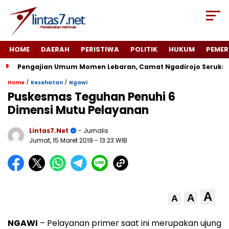
HOME
DAERAH
PERISTIWA
POLITIK
HUKUM
PEMER
Pengajian Umum Momen Lebaran, Camat Ngadirojo Seruka
/
/
Home
Kesehatan
Ngawi
Puskesmas Teguhan Penuhi 6
Dimensi Mutu Pelayanan
Lintas7.net
- Jurnalis
Jumat, 15 Maret 2019
- 13:23 WIB
A
A
A
NGAWI
– Pelayanan primer saat ini merupakan ujung