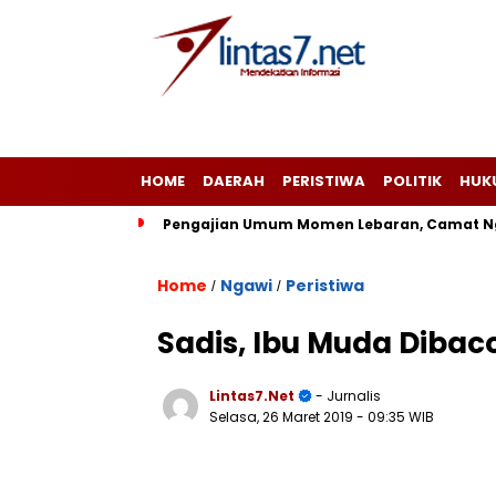
HOME
DAERAH
PERISTIWA
POLITIK
HUK
Pengajian Umum Momen Lebaran, Camat Ng
Home
Ngawi
Peristiwa
/
/
Sadis, Ibu Muda Diba
Lintas7.net
- Jurnalis
Selasa, 26 Maret 2019
- 09:35 WIB