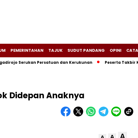
UM
PEMERINTAHAN
TAJUK
SUDUT PANDANG
OPINI
CATA
adirojo Serukan Persatuan dan Kerukunan
Peserta Takbir 
cok Didepan Anaknya
A
A
A