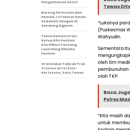
Pengamanan Ketat
Tewas Di
Bareng Perhutani dan
Pemda, IJTI Mataraman
Sedekah Oksigen di
“Lukanya para
Sendang Ngiyom
(Puskesmas Wi
Wahyudin.
Temui Demonstran,
Ketua KPU Pacitan
Klarifikasi Tentang
Sementara itu
Launching Pilkada
Pacitan
mengungkapkan
oleh tim medi
Grand Max Tabrak Truk
Tronton di Tol Solo-
pembunuhan i
Kertosono, Satu Tewas
olah TKP.
Baca Juga 
Polres Ma
“Kita masih d
untuk memburu
korban mengin