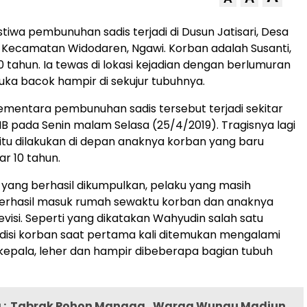
stiwa pembunuhan sadis terjadi di Dusun Jatisari, Desa
Kecamatan Widodaren, Ngawi. Korban adalah Susanti,
tahun. Ia tewas di lokasi kejadian dengan berlumuran
luka bacok hampir di sekujur tubuhnya.
mentara pembunuhan sadis tersebut terjadi sekitar
IB pada Senin malam Selasa (25/4/2019). Tragisnya lagi
tu dilakukan di depan anaknya korban yang baru
ar 10 tahun.
i yang berhasil dikumpulkan, pelaku yang masih
 berhasil masuk rumah sewaktu korban dan anaknya
visi. Seperti yang dikatakan Wahyudin salah satu
disi korban saat pertama kali ditemukan mengalami
 kepala, leher dan hampir dibeberapa bagian tubuh
:
Tabrak Pohon Mangga , Warga Wungu Madiun