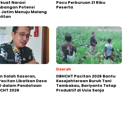
rkuat Narasi
Pacu Perburuan 21 Ribu
bangan Potensi
Peserta
 Jatim Menuju Malang
litan
Daerah
in Salah Sasaran,
DBHCHT Pacitan 2026 Bantu
Pacitan Libatkan Desa
Kesejahteraan Buruh Tani
D dalam Pendataan
Tembakau, Bariyanto Tetap
HCHT 2026
Produktif di Usia Senja