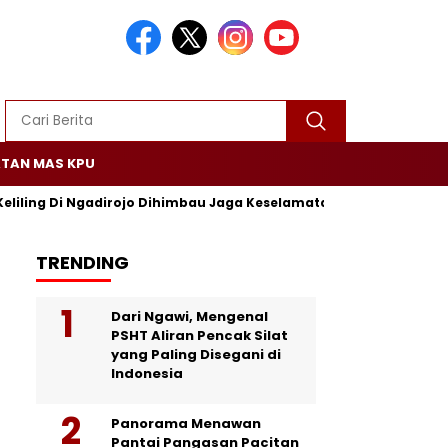
TAN MAS KPU
Keliling Di Ngadirojo Dihimbau Jaga Keselamatan dan Ketertiban
TRENDING
Dari Ngawi, Mengenal
PSHT Aliran Pencak Silat
yang Paling Disegani di
Indonesia
Panorama Menawan
Pantai Pangasan Pacitan