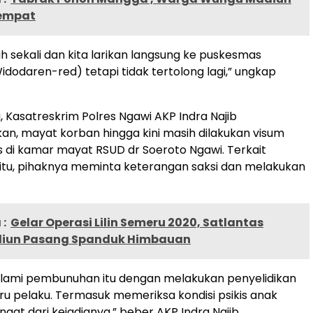
tempat
h sekali dan kita larikan langsung ke puskesmas
dodaren-red) tetapi tidak tertolong lagi,” ungkap
, Kasatreskrim Polres Ngawi AKP Indra Najib
, mayat korban hingga kini masih dilakukan visum
s di kamar mayat RSUD dr Soeroto Ngawi. Terkait
tu, pihaknya meminta keterangan saksi dan melakukan
:
Gelar Operasi Lilin Semeru 2020, Satlantas
diun Pasang Spanduk Himbauan
alami pembunuhan itu dengan melakukan penyelidikan
 pelaku. Termasuk memeriksa kondisi psikis anak
gat dari kejadianya,” beber AKP Indra Najib.