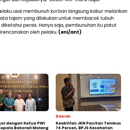
pelaku usai membunuh korban langsung kabur melarikan
enjata tajam yang dilakukan untuk membacok tubuh
diketahui persis. Hanya saja, pembunuhan itu patut
direncanakan oleh pelaku.
(eni/ant)
Daerah
usi dengan Ketua PWI
Keaktifan JKN Pacitan Tembus
Kepala Bakorwil Malang
74 Persen, BPJS Kesehatan