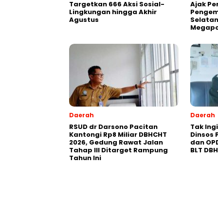
Targetkan 666 Aksi Sosial-
Ajak Pe
Lingkungan hingga Akhir
Pengem
Agustus
Selatan
Megapo
Daerah
Daerah
RSUD dr Darsono Pacitan
Tak Ing
Kantongi Rp8 Miliar DBHCHT
Dinsos 
2026, Gedung Rawat Jalan
dan OP
Tahap III Ditarget Rampung
BLT DB
Tahun Ini