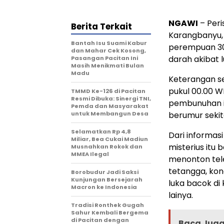
NGAWI
– Peri
Berita Terkait
Karangbanyu, 
Bantah Isu Suami Kabur
perempuan 30 
dan Mahar Cek Kosong,
darah akibat 
Pasangan Pacitan Ini
Masih Menikmati Bulan
Madu
Keterangan se
pukul 00.00 W
TMMD Ke-126 di Pacitan
Resmi Dibuka: Sinergi TNI,
pembunuhan i
Pemda dan Masyarakat
untuk Membangun Desa
berumur sekit
Selamatkan Rp 4,8
Dari informas
Miliar, Bea Cukai Madiun
misterius itu
Musnahkan Rokok dan
MMEA Ilegal
menonton tele
tetangga, kon
Borobudur Jadi Saksi
Kunjungan Bersejarah
luka bacok di
Macron ke Indonesia
lainya.
Tradisi Ronthek Gugah
Sahur Kembali Bergema
di Pacitan dengan
Baca Juga 