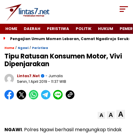
HOME
DAERAH
PERISTIWA
POLITIK
HUKUM
PEMER
Pengajian Umum Momen Lebaran, Camat Ngadirojo Seruka
/
/
Home
Ngawi
Peristiwa
Tipu Ratusan Konsumen Motor, Vivi
Dipenjarakan
Lintas7.net
- Jurnalis
Senin, 1 April 2019
- 11:37 WIB
A
A
A
NGAWI
. Polres Ngawi berhasil mengungkap tindak