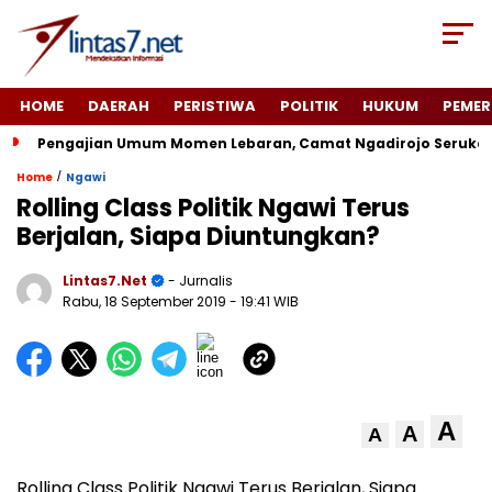
HOME
DAERAH
PERISTIWA
POLITIK
HUKUM
PEMER
Pengajian Umum Momen Lebaran, Camat Ngadirojo Seruka
/
Home
Ngawi
Rolling Class Politik Ngawi Terus
Berjalan, Siapa Diuntungkan?
Lintas7.net
- Jurnalis
Rabu, 18 September 2019
- 19:41 WIB
A
A
A
Rolling Class Politik Ngawi Terus Berjalan, Siapa