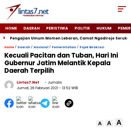
HOME
DAERAH
PERISTIWA
POLITIK
HUKUM
PEMER
Pengajian Umum Momen Lebaran, Camat Ngadirojo Seruka
/
/
/
/
Home
Daerah
Nasional
Pemerintahan
Pojok Birokrasi
Kecuali Pacitan dan Tuban, Hari Ini
Gubernur Jatim Melantik Kepala
Daerah Terpilih
Lintas7.net
- Jurnalis
Jumat, 26 Februari 2021
- 13:52 WIB
A
A
A