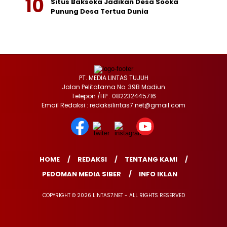
Situs Baksoka Jadikan Desa Sooka
Punung Desa Tertua Dunia
PT. MEDIA LINTAS TUJUH
Jalan Pelitatama No. 39B Madiun
Telepon /HP : 082232445716
Email Redaksi : redaksilintas7.net@gmail.com
HOME
REDAKSI
TENTANG KAMI
PEDOMAN MEDIA SIBER
INFO IKLAN
COPYRIGHT © 2026 LINTAS7.NET - ALL RIGHTS RESERVED