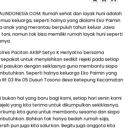
ALINDONESIA.COM: Rumah sehat dan layak huni adalah
emua keluarga, seperti halnya yang dialami Eko Paimin
ga anak yang merantau berpuluh tahun keluar Jawa
 tani, namun tak bisa memiliki rumah layak huni seperti
anya.
polres Pacitan AKBP Setyo K Heriyatno bersama
rsepakat untuk menyisihkan sedikit rejeki pada setiap
pel pasukan dengan seiklasnya guna membantu siapa
butuhkan. Seperti halnya keluarga Eko Paimin yang
 Rt 03 Rw 05 Dusun Tosono desa ketepung Kecamatan
ini bukan hal yang baru bagi kami, setiap hari senin kami
ejeki yang kita terima untuk dikumpulkan sekiklasnya,
terkump kita guna untuk membantu sesama dan siapa
mbutuhkan. Bahkan tak hanya bedah rumah saja,
rsih pun juga kita salurkan. Begitu juga anggota kita