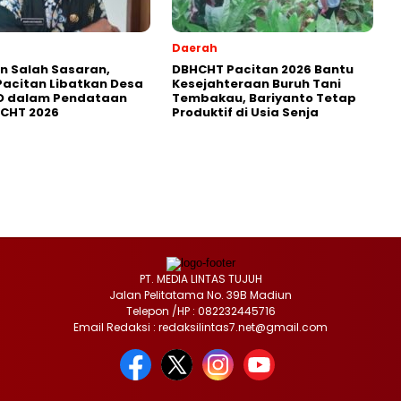
Daerah
in Salah Sasaran,
DBHCHT Pacitan 2026 Bantu
Pacitan Libatkan Desa
Kesejahteraan Buruh Tani
D dalam Pendataan
Tembakau, Bariyanto Tetap
HCHT 2026
Produktif di Usia Senja
PT. MEDIA LINTAS TUJUH
Jalan Pelitatama No. 39B Madiun
Telepon /HP : 082232445716
Email Redaksi : redaksilintas7.net@gmail.com