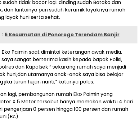
 sudah tidak bocor lagi. dinding sudah Batako dan
k, dan lantainya pun sudah keramik layaknya rumah
g layak huni serta sehat.
:
5 Kecamatan di Ponorogo Terendam Banjir
 Eko Paimin saat dimintai keterangan awak media,
saya sangat berterima kasih kepada bapak Polisi,
olres dan Kapolsek ” sekarang rumah saya menjadi
ak huni,dan utamanya anak-anak saya bisa belajar
jika turun hujan nanti,” katanya polos.
ran lagi, pembangunan rumah Eko Paimin yang
Meter X 5 Meter tersebut hanya memakan waktu 4 hari
ari pengerjaan 0 persen hingga 100 persen dan rumah
uni.(Bc)