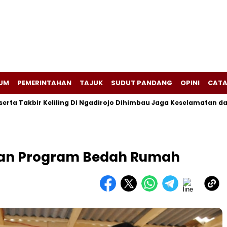
UM
PEMERINTAHAN
TAJUK
SUDUT PANDANG
OPINI
CATA
Takbir Keliling Di Ngadirojo Dihimbau Jaga Keselamatan dan Kete
kkan Program Bedah Rumah