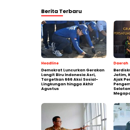
Berita Terbaru
Headline
Daerah
Demokrat Luncurkan Gerakan
Berdisk
Langit Biru Indonesia Asri,
Jatim, 
Targetkan 666 Aksi Sosial-
Ajak Pe
Lingkungan hingga Akhir
Pengem
Agustus
Selatan
Megapo