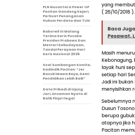
yang membutuh
PLN Nusantara Power UP
( 26/10/2018 ).
Pacitan Gandeng Kejari,
Perkuat Penanganan
Hukum Perdata dan TUN
Baca Juga 
Bakorwil III Malang
Pesawat, L
Terima Keris Pusaka
Presiden Prabowo Dan
Menteri Kebudayaan,
Tandai Perayaan Hari
Masih menurut
Keris Nasional 2026
Kebonagung, 
Soal Sumbangan Komite,
layak huni sep
Kadindik Pacitan: “Jer
setiap hari S
Basuki Mawa Beya, Demi
Pendidikan Lebih Baik”
Jadi ini bukan
menyisihkan r
Data Pribadi di Ujung
Jari, Ancaman Nyata di
Balik Pinjol Ilegal
Sebelumnya ru
Dusun Tosono
berupa gubuk 
atapnya jika h
Pacitan memug