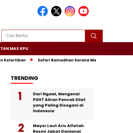
TAN MAS KPU
rtiban
Safari Ramadhan Sarana Mempererat Silaturrahm
TRENDING
Dari Ngawi, Mengenal
PSHT Aliran Pencak Silat
yang Paling Disegani di
Indonesia
Mayor Laut Aris Alfatah
Resmi Jabat Danlanal