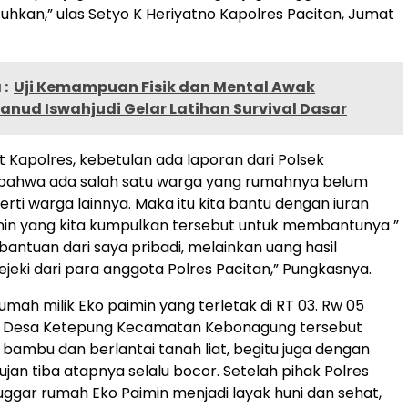
kan,” ulas Setyo K Heriyatno Kapolres Pacitan, Jumat
:
Uji Kemampuan Fisik dan Mental Awak
anud Iswahjudi Gelar Latihan Survival Dasar
 Kapolres, kebetulan ada laporan dari Polsek
bahwa ada salah satu warga yang rumahnya belum
erti warga lainnya. Maka itu kita bantu dengan iuran
enin yang kita kumpulkan tersebut untuk membantunya ”
 bantuan dari saya pribadi, melainkan uang hasil
ejeki dari para anggota Polres Pacitan,” Pungkasnya.
mah milik Eko paimin yang terletak di RT 03. Rw 05
 Desa Ketepung Kecamatan Kebonagung tersebut
bambu dan berlantai tanah liat, begitu juga dengan
ujan tiba atapnya selalu bocor. Setelah pihak Polres
gar rumah Eko Paimin menjadi layak huni dan sehat,