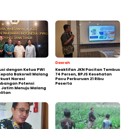
Daerah
usi dengan Ketua PWI
Keaktifan JKN Pacitan Tembus
Kepala Bakorwil Malang
74 Persen, BPJS Kesehatan
rkuat Narasi
Pacu Perburuan 21 Ribu
bangan Potensi
Peserta
 Jatim Menuju Malang
litan