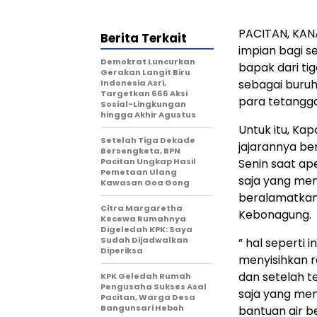
PACITAN, KAN
Berita Terkait
impian bagi s
Demokrat Luncurkan
bapak dari ti
Gerakan Langit Biru
sebagai buruh
Indonesia Asri,
Targetkan 666 Aksi
para tetangg
Sosial-Lingkungan
hingga Akhir Agustus
Untuk itu, Ka
Setelah Tiga Dekade
jajarannya be
Bersengketa, BPN
Pacitan Ungkap Hasil
Senin saat a
Pemetaan Ulang
saja yang mem
Kawasan Goa Gong
beralamatkan
Citra Margaretha
Kebonagung.
Kecewa Rumahnya
Digeledah KPK: Saya
Sudah Dijadwalkan
” hal seperti 
Diperiksa
menyisihkan r
dan setelah 
KPK Geledah Rumah
Pengusaha Sukses Asal
saja yang me
Pacitan, Warga Desa
Bangunsari Heboh
bantuan air be