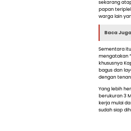
sekarang atap
papan teriple
warga lain yan
Baca Juga 
Sementara itu
mengatakan ” 
khususnya Kap
bagus dan lay
dengan tenang 
Yang lebih he
berukuran 3 
kerja mulai d
sudah siap dih