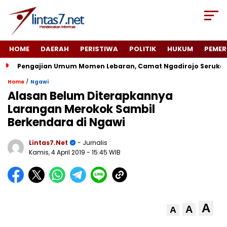
HOME
DAERAH
PERISTIWA
POLITIK
HUKUM
PEMER
Pengajian Umum Momen Lebaran, Camat Ngadirojo Seruka
/
Home
Ngawi
Alasan Belum Diterapkannya
Larangan Merokok Sambil
Berkendara di Ngawi
Lintas7.net
- Jurnalis
Kamis, 4 April 2019
- 15:45 WIB
A
A
A