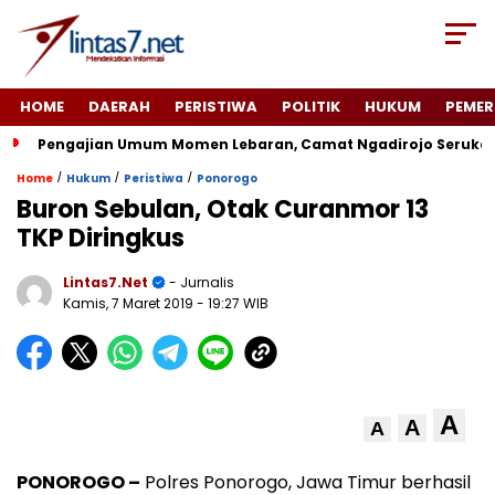
HOME
DAERAH
PERISTIWA
POLITIK
HUKUM
PEMER
Pengajian Umum Momen Lebaran, Camat Ngadirojo Seruka
/
/
/
Home
Hukum
Peristiwa
Ponorogo
Buron Sebulan, Otak Curanmor 13
TKP Diringkus
Lintas7.net
- Jurnalis
Kamis, 7 Maret 2019
- 19:27 WIB
A
A
A
PONOROGO –
Polres Ponorogo, Jawa Timur berhasil