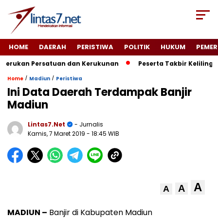
HOME
DAERAH
PERISTIWA
POLITIK
HUKUM
PEMER
rukan Persatuan dan Kerukunan
Peserta Takbir Keliling D
/
/
Home
Madiun
Peristiwa
Ini Data Daerah Terdampak Banjir
Madiun
Lintas7.net
- Jurnalis
Kamis, 7 Maret 2019
- 18:45 WIB
A
A
A
MADIUN –
Banjir di Kabupaten Madiun