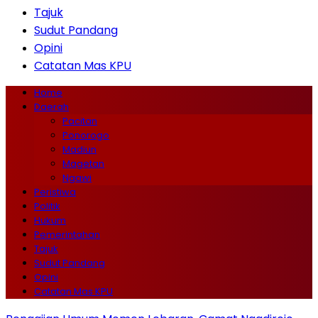
Tajuk
Sudut Pandang
Opini
Catatan Mas KPU
Home
Daerah
Pacitan
Ponorogo
Madiun
Magetan
Ngawi
Peristiwa
Politik
Hukum
Pemerintahan
Tajuk
Sudut Pandang
Opini
Catatan Mas KPU