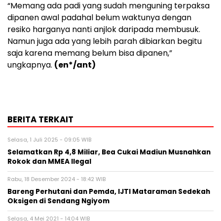
“Memang ada padi yang sudah menguning terpaksa
dipanen awal padahal belum waktunya dengan
resiko harganya nanti anjlok daripada membusuk.
Namun juga ada yang lebih parah dibiarkan begitu
saja karena memang belum bisa dipanen,”
ungkapnya.
(en*/ant)
BERITA TERKAIT
Selasa, 1 Juli 2025 - 09:05 WIB
Selamatkan Rp 4,8 Miliar, Bea Cukai Madiun Musnahkan
Rokok dan MMEA Ilegal
Rabu, 18 Desember 2024 - 18:42 WIB
Bareng Perhutani dan Pemda, IJTI Mataraman Sedekah
Oksigen di Sendang Ngiyom
Selasa, 4 Mei 2021 - 14:04 WIB