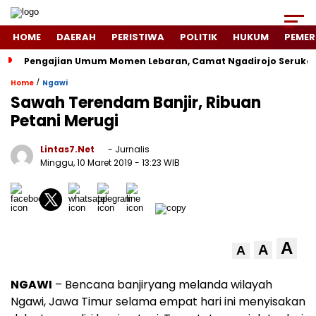
HOME
DAERAH
PERISTIWA
POLITIK
HUKUM
PEMER
Pengajian Umum Momen Lebaran, Camat Ngadirojo Seruka
/
Home
Ngawi
Sawah Terendam Banjir, Ribuan
Petani Merugi
Lintas7.net
- Jurnalis
Minggu, 10 Maret 2019
- 13:23 WIB
A
A
A
NGAWI
– Bencana banjiryang melanda wilayah
Ngawi, Jawa Timur selama empat hari ini menyisakan