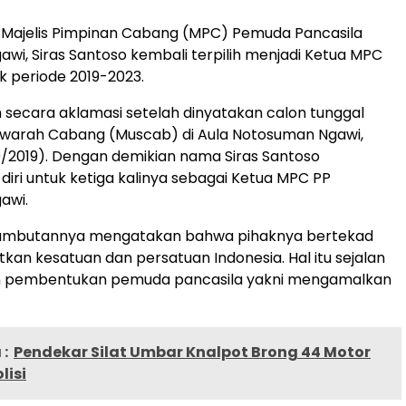
 Majelis Pimpinan Cabang (MPC) Pemuda Pancasila
wi, Siras Santoso kembali terpilih menjadi Ketua MPC
k periode 2019-2023.
ih secara aklamasi setelah dinyatakan calon tunggal
awarah Cabang (Muscab) di Aula Notosuman Ngawi,
9/2019). Dengan demikian nama Siras Santoso
iri untuk ketiga kalinya sebagai Ketua MPC PP
awi.
sambutannya mengatakan bahwa pihaknya bertekad
kan kesatuan dan persatuan Indonesia. Hal itu sejalan
n pembentukan pemuda pancasila yakni mengamalkan
:
Pendekar Silat Umbar Knalpot Brong 44 Motor
lisi