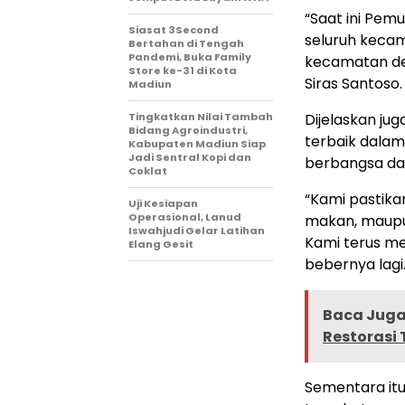
“Saat ini Pem
Siasat 3Second
seluruh kecam
Bertahan di Tengah
Pandemi, Buka Family
kecamatan de
Store ke-31 di Kota
Siras Santoso.
Madiun
Tingkatkan Nilai Tambah
Dijelaskan ju
Bidang Agroindustri,
terbaik dalam
Kabupaten Madiun Siap
Jadi Sentral Kopi dan
berbangsa da
Coklat
“Kami pastik
Uji Kesiapan
Operasional, Lanud
makan, maupu
Iswahjudi Gelar Latihan
Kami terus m
Elang Gesit
bebernya lagi
Baca Juga 
Restorasi 
Sementara it