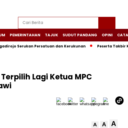
UM
PEMERINTAHAN
TAJUK
SUDUT PANDANG
OPINI
CATA
adirojo Serukan Persatuan dan Kerukunan
Peserta Takbir 
 Terpilih Lagi Ketua MPC
awi
A
A
A