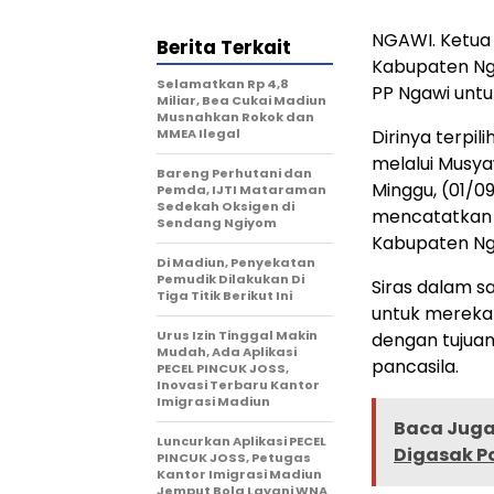
NGAWI. Ketua
Berita Terkait
Kabupaten Nga
Selamatkan Rp 4,8
PP Ngawi untu
Miliar, Bea Cukai Madiun
Musnahkan Rokok dan
MMEA Ilegal
Dirinya terpil
melalui Musy
Bareng Perhutani dan
Minggu, (01/0
Pemda, IJTI Mataraman
Sedekah Oksigen di
mencatatkan d
Sendang Ngiyom
Kabupaten Ng
Di Madiun, Penyekatan
Pemudik Dilakukan Di
Siras dalam 
Tiga Titik Berikut Ini
untuk merekat
Urus Izin Tinggal Makin
dengan tujua
Mudah, Ada Aplikasi
pancasila.
PECEL PINCUK JOSS,
Inovasi Terbaru Kantor
Imigrasi Madiun
Baca Juga 
Luncurkan Aplikasi PECEL
Digasak Po
PINCUK JOSS, Petugas
Kantor Imigrasi Madiun
Jemput Bola Layani WNA