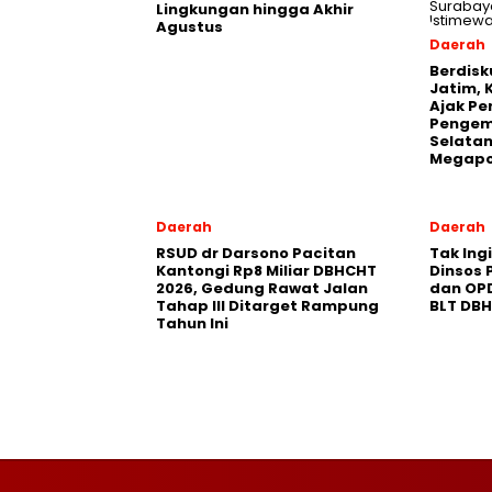
Lingkungan hingga Akhir
Agustus
Daerah
Berdisk
Jatim, 
Ajak Pe
Pengem
Selatan
Megapo
Daerah
Daerah
RSUD dr Darsono Pacitan
Tak Ing
Kantongi Rp8 Miliar DBHCHT
Dinsos 
2026, Gedung Rawat Jalan
dan OP
Tahap III Ditarget Rampung
BLT DB
Tahun Ini