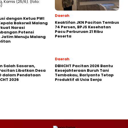
Daerah
usi dengan Ketua PWI
Keaktifan JKN Pacitan Tembus
Kepala Bakorwil Malang
74 Persen, BPJS Kesehatan
rkuat Narasi
Pacu Perburuan 21 Ribu
bangan Potensi
Peserta
 Jatim Menuju Malang
litan
Daerah
in Salah Sasaran,
DBHCHT Pacitan 2026 Bantu
Pacitan Libatkan Desa
Kesejahteraan Buruh Tani
D dalam Pendataan
Tembakau, Bariyanto Tetap
HCHT 2026
Produktif di Usia Senja