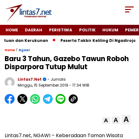
HOME
DAERAH
PERISTIWA
POLITIK
HUKUM
PEMER
tuan dan Kerukunan
Peserta Takbir Keliling Di Ngadirojo 
/
Home
Ngawi
Baru 3 Tahun, Gazebo Tawun Roboh
Disparpora Tutup Mulut
Lintas7.net
- Jurnalis
Minggu, 15 September 2019
- 17:34 WIB
A
A
A
Lintas7.net, NGAWI – Keberadaan Taman Wisata