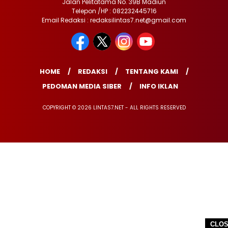
Jalan Pelitatama No. 39B Madiun
Telepon /HP : 082232445716
Email Redaksi : redaksilintas7.net@gmail.com
HOME
REDAKSI
TENTANG KAMI
PEDOMAN MEDIA SIBER
INFO IKLAN
COPYRIGHT © 2026 LINTAS7.NET - ALL RIGHTS RESERVED
CLO