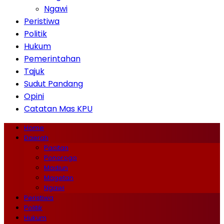
Ngawi
Peristiwa
Politik
Hukum
Pemerintahan
Tajuk
Sudut Pandang
Opini
Catatan Mas KPU
Home
Daerah
Pacitan
Ponorogo
Madiun
Magetan
Ngawi
Peristiwa
Politik
Hukum