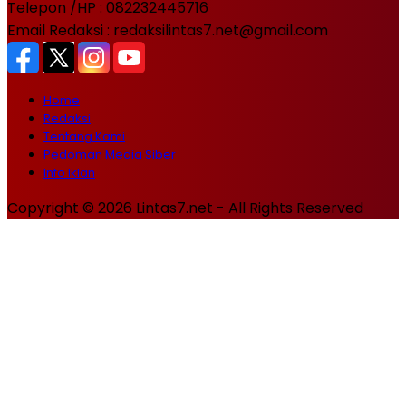
Telepon /HP : 082232445716
Email Redaksi : redaksilintas7.net@gmail.com
Home
Redaksi
Tentang Kami
Pedoman Media Siber
Info Iklan
Copyright © 2026 Lintas7.net - All Rights Reserved