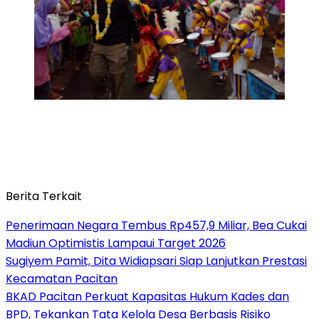
Berita Terkait
Penerimaan Negara Tembus Rp457,9 Miliar, Bea Cukai
Madiun Optimistis Lampaui Target 2026
Sugiyem Pamit, Dita Widiapsari Siap Lanjutkan Prestasi
Kecamatan Pacitan
BKAD Pacitan Perkuat Kapasitas Hukum Kades dan
BPD, Tekankan Tata Kelola Desa Berbasis Risiko