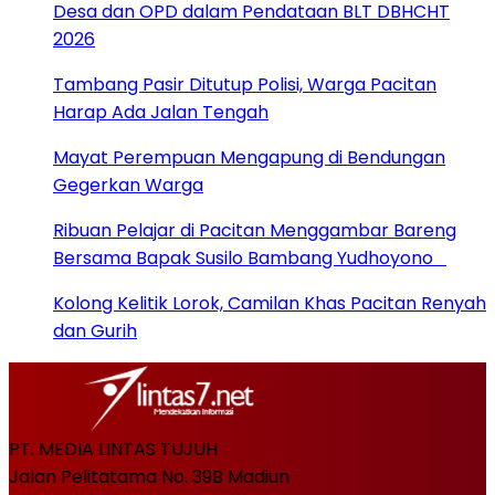
Desa dan OPD dalam Pendataan BLT DBHCHT
2026
Tambang Pasir Ditutup Polisi, Warga Pacitan
Harap Ada Jalan Tengah
Mayat Perempuan Mengapung di Bendungan
Gegerkan Warga
Ribuan Pelajar di Pacitan Menggambar Bareng
Bersama Bapak Susilo Bambang Yudhoyono
Kolong Kelitik Lorok, Camilan Khas Pacitan Renyah
dan Gurih
PT. MEDIA LINTAS TUJUH
Jalan Pelitatama No. 39B Madiun