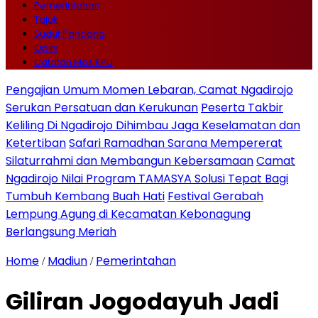
Pemerintahan
Tajuk
Sudut Pandang
Opini
Catatan Mas KPU
Pengajian Umum Momen Lebaran, Camat Ngadirojo
Serukan Persatuan dan Kerukunan
Peserta Takbir
Keliling Di Ngadirojo Dihimbau Jaga Keselamatan dan
Ketertiban
Safari Ramadhan Sarana Mempererat
Silaturrahmi dan Membangun Kebersamaan
Camat
Ngadirojo Nilai Program TAMASYA Solusi Tepat Bagi
Tumbuh Kembang Buah Hati
Festival Gerabah
Lempung Agung di Kecamatan Kebonagung
Berlangsung Meriah
Home
Madiun
Pemerintahan
/
/
Giliran Jogodayuh Jadi