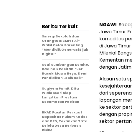
NGAWI
. Seba
Berita Terkait
Jawa Timur Em
Sinergi Sekolah dan
komoditas per
Orangtua: SMPIT Al-
di Jawa Timu
Wakil Gelar Parenting
“Mendidik Generasi Bijak
Milenial Bang
Digital”
Kementan mela
Soal Sumbangan Komite,
dengan Jatim
Kadindik Pacitan: “Jer
Basuki Mawa Beya, Demi
Pendidikan Lebih Baik”
Alasan satu s
kesejahteraan
Sugiyem Pamit, Dita
dari seperenam
Widiapsari Siap
Lanjutkan Prestasi
lapangan menc
Kecamatan Pacitan
ke sektor per
BKAD Pacitan Perkuat
dengan propi
Kapasitas Hukum Kades
sektor pertan
dan BPD, Tekankan Tata
Kelola Desa Berbasis
Risiko