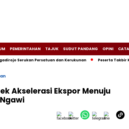
UM
PEMERINTAHAN
TAJUK
SUDUT PANDANG
OPINI
CATA
adirojo Serukan Persatuan dan Kerukunan
Peserta Takbir 
kan
ek Akselerasi Ekspor Menuju
 Ngawi