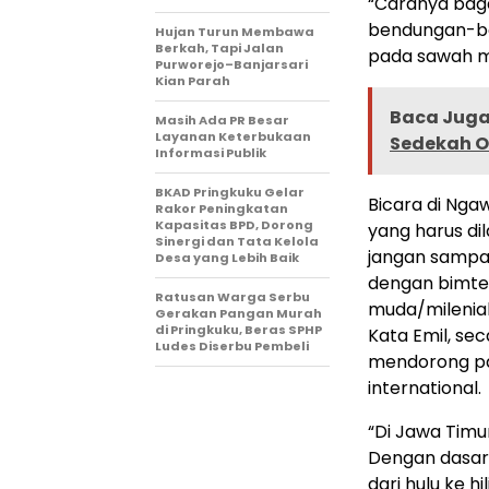
“Caranya bag
bendungan-be
Hujan Turun Membawa
Berkah, Tapi Jalan
pada sawah ma
Purworejo–Banjarsari
Kian Parah
Baca Juga 
Masih Ada PR Besar
Layanan Keterbukaan
Sedekah O
Informasi Publik
BKAD Pringkuku Gelar
Bicara di Nga
Rakor Peningkatan
Kapasitas BPD, Dorong
yang harus d
Sinergi dan Tata Kelola
jangan sampai
Desa yang Lebih Baik
dengan bimte
Ratusan Warga Serbu
muda/milenial
Gerakan Pangan Murah
di Pringkuku, Beras SPHP
Kata Emil, se
Ludes Diserbu Pembeli
mendorong pa
international.
“Di Jawa Timur
Dengan dasar 
dari hulu ke hi