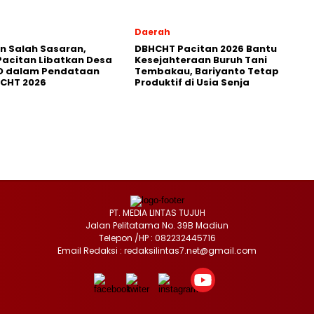
Daerah
in Salah Sasaran,
DBHCHT Pacitan 2026 Bantu
Pacitan Libatkan Desa
Kesejahteraan Buruh Tani
D dalam Pendataan
Tembakau, Bariyanto Tetap
HCHT 2026
Produktif di Usia Senja
PT. MEDIA LINTAS TUJUH
Jalan Pelitatama No. 39B Madiun
Telepon /HP : 082232445716
Email Redaksi : redaksilintas7.net@gmail.com