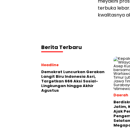
meyakini pros
terbuka lebar
kwalitasnya ak
Berita Terbaru
Headline
Demokrat Luncurkan Gerakan
Langit Biru Indonesia Asri,
Targetkan 666 Aksi Sosial-
Lingkungan hingga Akhir
Agustus
Daerah
Berdisk
Jatim, 
Ajak Pe
Pengem
Selatan
Megapo