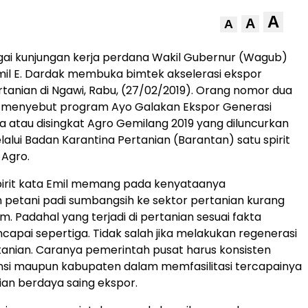
A
A
A
gai kunjungan kerja perdana Wakil Gubernur (Wagub)
il E. Dardak membuka bimtek akselerasi ekspor
tanian di Ngawi, Rabu, (27/02/2019). Orang nomor dua
r menyebut program Ayo Galakan Ekspor Generasi
sa atau disingkat Agro Gemilang 2019 yang diluncurkan
lui Badan Karantina Pertanian (Barantan) satu spirit
 Agro.
pirit kata Emil memang pada kenyataanya
 petani padi sumbangsih ke sektor pertanian kurang
. Padahal yang terjadi di pertanian sesuai fakta
apai sepertiga. Tidak salah jika melakukan regenerasi
tanian. Caranya pemerintah pusat harus konsisten
nsi maupun kabupaten dalam memfasilitasi tercapainya
ian berdaya saing ekspor.