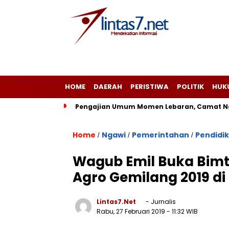
HOME
DAERAH
PERISTIWA
POLITIK
HUK
Pengajian Umum Momen Lebaran, Camat Ng
Home
Ngawi
Pemerintahan
Pendidi
/
/
/
Wagub Emil Buka Bimt
Agro Gemilang 2019 di
Lintas7.net
- Jurnalis
Rabu, 27 Februari 2019
- 11:32 WIB