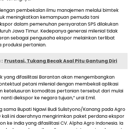
engan pembekalan ilmu manajemen melalui bimtek
tuk meningkatkan kemampuan pemuda tani
 ekspor dalam pemenuhan persyaratan SPS dilakukan
eluruh Jawa Timur. Kedepanya generasi milenial tidak
ran sebagai pengusaha ekspor melainkan terlibat
 produksi pertanian.
:
Frustasi, Tukang Becak Asal Pitu Gantung Diri
ek yang difasilitasi Barantan akan mengembangkan
kontektual petani milenial dengan membekali aplikasi
m ketelusuran komoditas pertanian tersebut dari mulai
anti diekspor ke negara tujuan,” urai Emil.
 sama Bupati Ngawi Budi Sulistyono/Kanang pada Agro
 kali ini daerahnya mengirimkan paket perdana ekspor
on ke India yang difasilitasi CV. Alpha Agro Indonesia. Ia