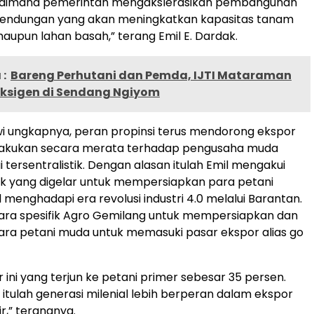
aimana pemerintah mengakslerasikan pembangunan
ndungan yang akan meningkatkan kapasitas tanam
upun lahan basah,” terang Emil E. Dardak.
:
Bareng Perhutani dan Pemda, IJTI Mataraman
ksigen di Sendang Ngiyom
wi ungkapnya, peran propinsi terus mendorong ekspor
ilakukan secara merata terhadap pengusaha muda
 tersentralistik. Dengan alasan itulah Emil mengakui
k yang digelar untuk mempersiapkan para petani
 menghadapi era revolusi industri 4.0 melalui Barantan.
cara spesifik Agro Gemilang untuk mempersiapkan dan
ra petani muda untuk memasuki pasar ekspor alias go
 ini yang terjun ke petani primer sebesar 35 persen.
itulah generasi milenial lebih berperan dalam ekspor
lir,” terangnya.