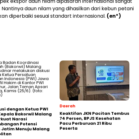
pek ekspor daun nilam dipasaran internasional sangat
. Nantinya daun nilam yang dihasilkan dari kebun petani
an diperbaiki sesuai standart internasional.
(en*)
Daerah
usi dengan Ketua PWI
Keaktifan JKN Pacitan Tembus
Kepala Bakorwil Malang
74 Persen, BPJS Kesehatan
rkuat Narasi
Pacu Perburuan 21 Ribu
bangan Potensi
Peserta
 Jatim Menuju Malang
litan