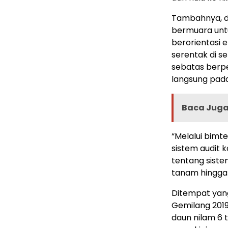
Tambahnya, d
bermuara un
berorientasi
serentak di s
sebatas berpe
langsung pada
Baca Juga 
“Melalui bimt
sistem audit 
tentang siste
tanam hingga n
Ditempat yang
Gemilang 2019
daun nilam 6 t