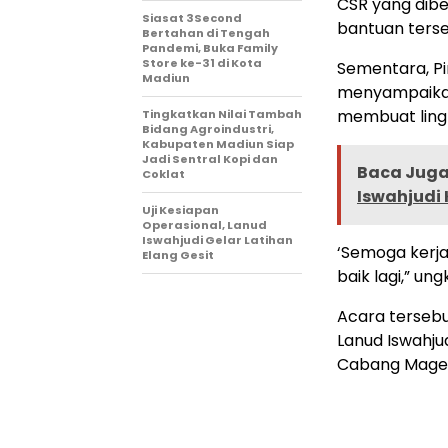
CSR yang dib
Siasat 3Second
bantuan terse
Bertahan di Tengah
Pandemi, Buka Family
Store ke-31 di Kota
Sementara, P
Madiun
menyampaikan
membuat lingk
Tingkatkan Nilai Tambah
Bidang Agroindustri,
Kabupaten Madiun Siap
Jadi Sentral Kopi dan
Baca Juga 
Coklat
Iswahjudi 
Uji Kesiapan
Operasional, Lanud
Iswahjudi Gelar Latihan
‘Semoga kerja
Elang Gesit
baik lagi,” un
Acara tersebu
Lanud Iswahjud
Cabang Maget