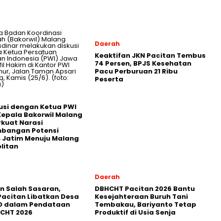
Daerah
Keaktifan JKN Pacitan Tembus
74 Persen, BPJS Kesehatan
Pacu Perburuan 21 Ribu
Peserta
usi dengan Ketua PWI
Kepala Bakorwil Malang
rkuat Narasi
bangan Potensi
 Jatim Menuju Malang
litan
Daerah
in Salah Sasaran,
DBHCHT Pacitan 2026 Bantu
Pacitan Libatkan Desa
Kesejahteraan Buruh Tani
D dalam Pendataan
Tembakau, Bariyanto Tetap
HCHT 2026
Produktif di Usia Senja