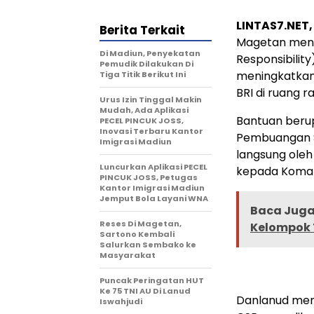
LINTAS7.NET
Berita Terkait
Magetan meny
Di Madiun, Penyekatan
Responsibilit
Pemudik Dilakukan Di
meningkatkan 
Tiga Titik Berikut Ini
BRI di ruang r
Urus Izin Tinggal Makin
Mudah, Ada Aplikasi
Bantuan beru
PECEL PINCUK JOSS,
Inovasi Terbaru Kantor
Pembuangan S
Imigrasi Madiun
langsung ole
Luncurkan Aplikasi PECEL
kepada Komand
PINCUK JOSS, Petugas
Kantor Imigrasi Madiun
Jemput Bola Layani WNA
Baca Juga 
Reses Di Magetan,
Kelompok 
Sartono Kembali
Salurkan Sembako ke
Masyarakat
Puncak Peringatan HUT
Ke 75 TNI AU Di Lanud
Danlanud men
Iswahjudi