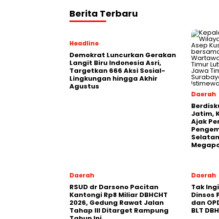
Berita Terbaru
Headline
Demokrat Luncurkan Gerakan
Langit Biru Indonesia Asri,
Targetkan 666 Aksi Sosial-
Lingkungan hingga Akhir
Agustus
Daerah
Berdisk
Jatim, 
Ajak Pe
Pengem
Selatan
Megapo
Daerah
Daerah
RSUD dr Darsono Pacitan
Tak Ing
Kantongi Rp8 Miliar DBHCHT
Dinsos 
2026, Gedung Rawat Jalan
dan OP
Tahap III Ditarget Rampung
BLT DB
Tahun Ini