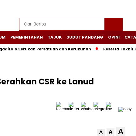
UM
PEMERINTAHAN
TAJUK
SUDUT PANDANG
OPINI
CATA
adirojo Serukan Persatuan dan Kerukunan
Peserta Takbir 
Serahkan CSR ke Lanud
A
A
A