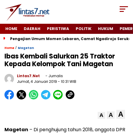
HOME
DAERAH
PERISTIWA
POLITIK
HUKUM
PEMER
Pengajian Umum Momen Lebaran, Camat Ngadirojo Seruka
/
Home
Magetan
Ibas Kembali Salurkan 25 Traktor
Kepada Kelompok Tani Magetan
Lintas7.net
- Jurnalis
Jumat, 4 Januari 2019
- 10:31 WIB
A
A
A
Magetan
– Di penghujung tahun 2018, anggota DPR