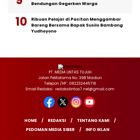
Bendungan Gegerkan Warga
Ribuan Pelajar di Pacitan Menggambar
Bareng Bersama Bapak Susilo Bambang
Yudhoyono
PT. MEDIA LINTAS TUJUH
Jalan Pelitatama No. 39B Madiun
Telepon /HP : 082232445716
Email Redaksi : redaksilintas7.net@gmail.com
HOME
REDAKSI
TENTANG KAMI
PEDOMAN MEDIA SIBER
INFO IKLAN