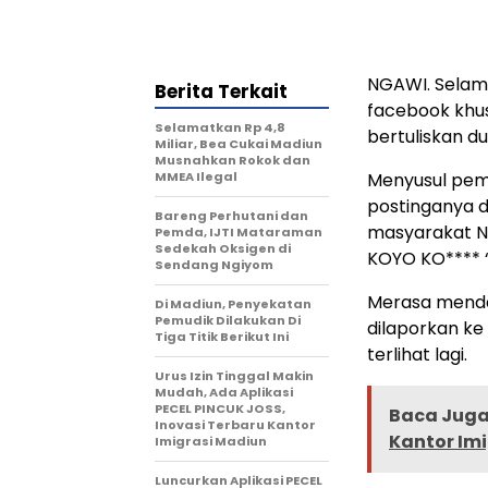
NGAWI. Selama
Berita Terkait
facebook khus
Selamatkan Rp 4,8
bertuliskan d
Miliar, Bea Cukai Madiun
Musnahkan Rokok dan
MMEA Ilegal
Menyusul pemi
postinganya 
Bareng Perhutani dan
masyarakat N
Pemda, IJTI Mataraman
Sedekah Oksigen di
KOYO KO**** ‘
Sendang Ngiyom
Merasa mendap
Di Madiun, Penyekatan
Pemudik Dilakukan Di
dilaporkan ke
Tiga Titik Berikut Ini
terlihat lagi.
Urus Izin Tinggal Makin
Mudah, Ada Aplikasi
PECEL PINCUK JOSS,
Baca Juga 
Inovasi Terbaru Kantor
Kantor Im
Imigrasi Madiun
Luncurkan Aplikasi PECEL