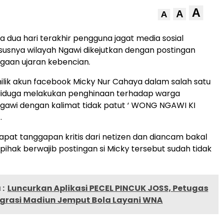
A
A
A
 dua hari terakhir pengguna jagat media sosial
usnya wilayah Ngawi dikejutkan dengan postingan
ugaan ujaran kebencian.
lik akun facebook Micky Nur Cahaya dalam salah satu
diduga melakukan penghinaan terhadap warga
gawi dengan kalimat tidak patut ‘ WONG NGAWI KI
.
at tanggapan kritis dari netizen dan diancam bakal
 pihak berwajib postingan si Micky tersebut sudah tidak
:
Luncurkan Aplikasi PECEL PINCUK JOSS, Petugas
igrasi Madiun Jemput Bola Layani WNA