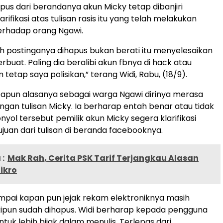
pus dari berandanya akun Micky tetap dibanjiri
rifikasi atas tulisan rasis itu yang telah melakukan
erhadap orang Ngawi.
h postinganya dihapus bukan berati itu menyelesaikan
rbuat. Paling dia beralibi akun fbnya di hack atau
etap saya polisikan,” terang Widi, Rabu, (18/9).
papun alasanya sebagai warga Ngawi dirinya merasa
ngan tulisan Micky. Ia berharap entah benar atau tidak
onyol tersebut pemilik akun Micky segera klarifikasi
juan dari tulisan di beranda facebooknya.
:
Mak Rah, Cerita PSK Tarif Terjangkau Alasan
ikro
pai kapan pun jejak rekam elektroniknya masih
ipun sudah dihapus. Widi berharap kepada pengguna
ntuk lebih bijak dalam menulis. Terlepas dari