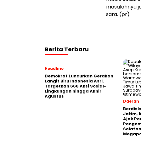
masalahnya ja
sara. (pr)
Berita Terbaru
Headline
Demokrat Luncurkan Gerakan
Langit Biru Indonesia Asri,
Targetkan 666 Aksi Sosial-
Lingkungan hingga Akhir
Agustus
Daerah
Berdisk
Jatim, 
Ajak Pe
Pengem
Selatan
Megapo