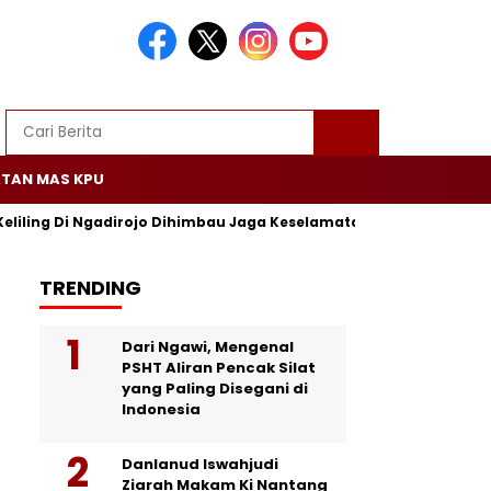
TAN MAS KPU
Keliling Di Ngadirojo Dihimbau Jaga Keselamatan dan Ketertiban
TRENDING
Dari Ngawi, Mengenal
PSHT Aliran Pencak Silat
yang Paling Disegani di
Indonesia
Danlanud Iswahjudi
Ziarah Makam Ki Nantang