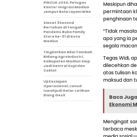
PINCUK JOSS, Petugas
Meskipun diha
Kantor Imigrasi Madiun
permintaan kla
Jemput Bola Layani WNA
penghinaan t
Siasat 3Second
Bertahan di Tengah
“Tidak masala
Pandemi, Buka Family
Store ke-31 di Kota
apa yang ia pe
Madiun
segala macam t
Tingkatkan Nilai Tambah
Bidang Agroindustri,
Tegas Widi, a
Kabupaten Madiun Siap
dilecehkan de
Jadi Sentral Kopi dan
Coklat
atas tulisan k
maksud dan tu
Uji Kesiapan
Operasional, Lanud
Iswahjudi Gelar Latihan
Elang Gesit
Baca Juga 
Ekonomi M
Mengingat sam
terbaca mesk
media sosial u