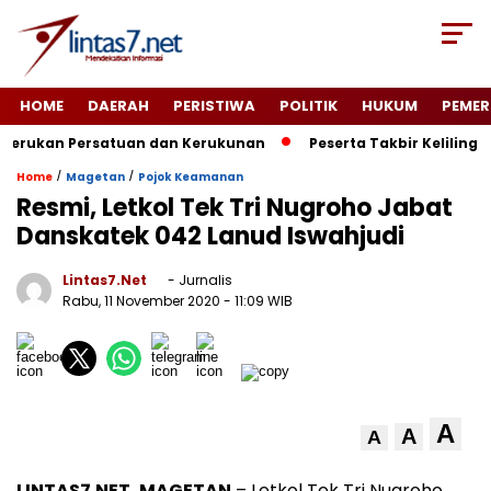
HOME
DAERAH
PERISTIWA
POLITIK
HUKUM
PEMER
erukan Persatuan dan Kerukunan
Peserta Takbir Keliling D
/
/
Home
Magetan
Pojok Keamanan
Resmi, Letkol Tek Tri Nugroho Jabat
Danskatek 042 Lanud Iswahjudi
Lintas7.net
- Jurnalis
Rabu, 11 November 2020
- 11:09 WIB
A
A
A
LINTAS7.NET, MAGETAN
– Letkol Tek Tri Nugroho