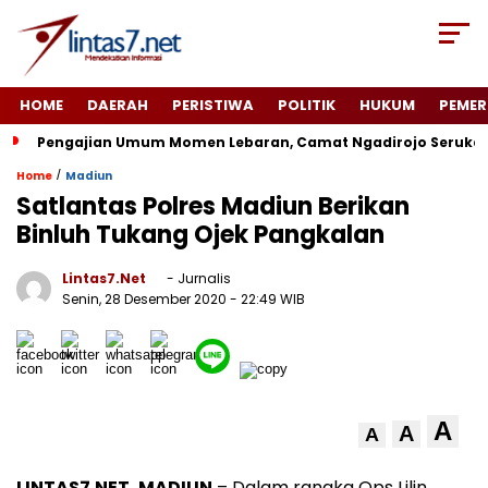
HOME
DAERAH
PERISTIWA
POLITIK
HUKUM
PEMER
Pengajian Umum Momen Lebaran, Camat Ngadirojo Seruka
/
Home
Madiun
Satlantas Polres Madiun Berikan
Binluh Tukang Ojek Pangkalan
Lintas7.net
- Jurnalis
Senin, 28 Desember 2020
- 22:49 WIB
A
A
A
LINTAS7.NET, MADIUN
– Dalam rangka Ops Lilin