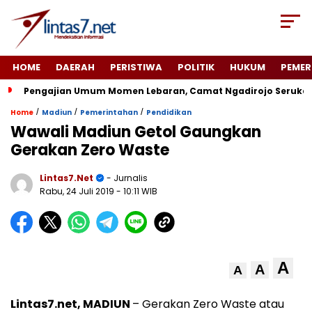
HOME
DAERAH
PERISTIWA
POLITIK
HUKUM
PEMER
Pengajian Umum Momen Lebaran, Camat Ngadirojo Seruka
/
/
/
Home
Madiun
Pemerintahan
Pendidikan
Wawali Madiun Getol Gaungkan
Gerakan Zero Waste
Lintas7.net
- Jurnalis
Rabu, 24 Juli 2019
- 10:11 WIB
A
A
A
Lintas7.net, MADIUN
– Gerakan Zero Waste atau